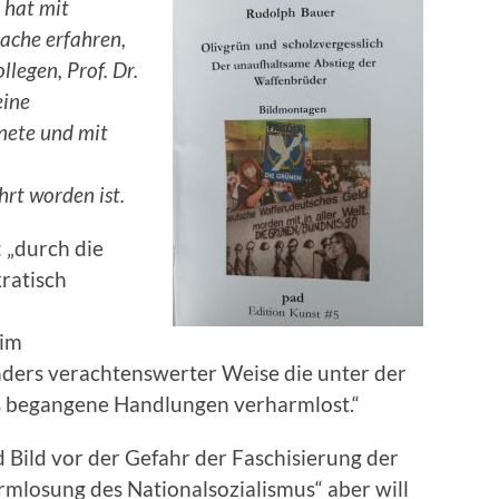
 hat mit
ache erfahren,
legen, Prof. Dr.
eine
nete und mit
rt worden ist.
 „durch die
ratisch
 im
nders verachtenswerter Weise die unter der
us begangene Handlungen verharmlost.“
d Bild vor der Gefahr der Faschisierung der
rmlosung des Nationalsozialismus“ aber will