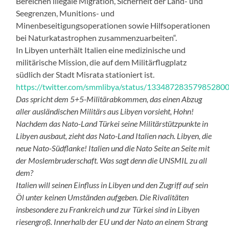
Bereichen illegale Migration, Sicherheit der Land- und
Seegrenzen, Munitions- und
Minenbeseitigungsoperationen sowie Hilfsoperationen
bei Naturkatastrophen zusammenzuarbeiten“.
In Libyen unterhält Italien eine medizinische und
militärische Mission, die auf dem Militärflugplatz
südlich der Stadt Misrata stationiert ist.
https://twitter.com/smmlibya/status/13348728357985280
Das spricht dem 5+5-Militärabkommen, das einen Abzug
aller ausländischen Militärs aus Libyen vorsieht, Hohn!
Nachdem das Nato-Land Türkei seine Militärstützpunkte in
Libyen ausbaut, zieht das Nato-Land Italien nach. Libyen, die
neue Nato-Südflanke! Italien und die Nato Seite an Seite mit
der Moslembruderschaft. Was sagt denn die UNSMIL zu all
dem?
Italien will seinen Einfluss in Libyen und den Zugriff auf sein
Öl unter keinen Umständen aufgeben. Die Rivalitäten
insbesondere zu Frankreich und zur Türkei sind in Libyen
riesengroß. Innerhalb der EU und der Nato an einem Strang