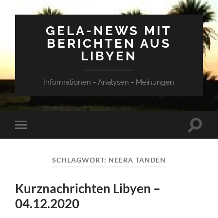
GELA-NEWS MIT
BERICHTEN AUS
LIBYEN
Informationen - Analysen - Meinungen
Suchfe
Mobile-
ein-/a
Menü
ein-/ausblenden
SCHLAGWORT:
NEERA TANDEN
Kurznachrichten Libyen –
04.12.2020