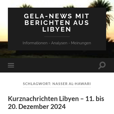
GELA-NEWS MIT
BERICHTEN AUS
LIBYEN
Informationen - Analysen - Meinungen
Suchfe
Mobile-
ein-/a
Menü
ein-/ausblenden
SCHLAGWORT:
NASSER AL-HAWARI
Kurznachrichten Libyen – 11. bis
20. Dezember 2024