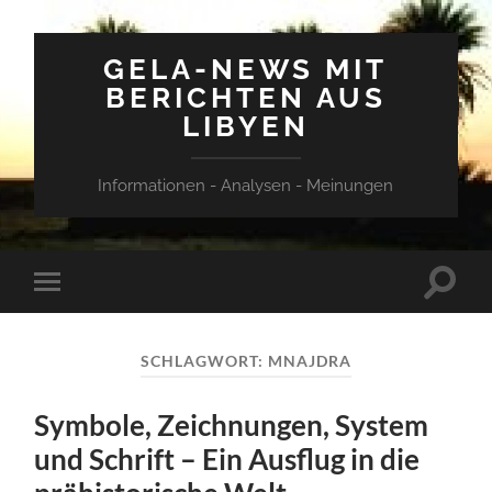
GELA-NEWS MIT
BERICHTEN AUS
LIBYEN
Informationen - Analysen - Meinungen
Suchfe
Mobile-
ein-/a
Menü
ein-/ausblenden
SCHLAGWORT:
MNAJDRA
Symbole, Zeichnungen, System
und Schrift – Ein Ausflug in die