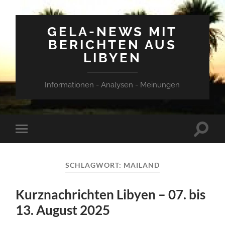
GELA-NEWS MIT
BERICHTEN AUS
LIBYEN
Informationen - Analysen - Meinungen
Suchfe
Mobile-
ein-/a
Menü
ein-/ausblenden
SCHLAGWORT:
MAILAND
Kurznachrichten Libyen – 07. bis
13. August 2025