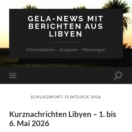
GELA-NEWS MIT
BERICHTEN AUS
LIBYEN
Informationen - Analysen - Meinungen
Suchfe
Mobile-
ein-/a
Menü
ein-/ausblenden
SCHLAGWORT:
FLINTLOCK 2026
Kurznachrichten Libyen – 1. bis
6. Mai 2026