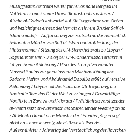
Flüssiggastanker treibt weiter führerlos nahe Bengasi im
Mittelmeer und könnte Umweltkatastrophe auslösen /
Aischa al-Gaddafi antwortet auf Stellungnahme von Zintan
und bezichtigt es erneut des Verrats an ihrem Bruder Saif al-
Islam Gaddafi – Aufforderung zur Festnahme der namentlich
bekannten Mörder von Saif al-Islam und Aufdeckung der
Hintermänner / Sitzung des UN-Sicherheitsrats zu Libyen /
Sogenannter Mini-Dialog der UN-Sondermission erfährt in
Libyen breite Ablehnung / Plan des Trump-Verwandten
Massad Boulos zur gemeinsamen Machtausübung von
Saddam Haftar und Abdulhamid Dabaiba stößt auf massive
Ablehnung / Libyen Teil des Plans der US-Regierung, die
Kontrolle über das Öl der Welt zu erlangen / Gewalttätige
Konflikte in Zawiya und Misrata / Präsidialratsvorsitzender
al-Menfi setzt an-Namrusch als Stabschef der Westregion ab
/ Al-Menfi erkennt neue Minister der Dabaiba-‚Regierung‘
nicht an – ebenso wenig wie al-Baur als Pseudo-
Außenminister / Jahrestag der Verstaatlichung des libyschen