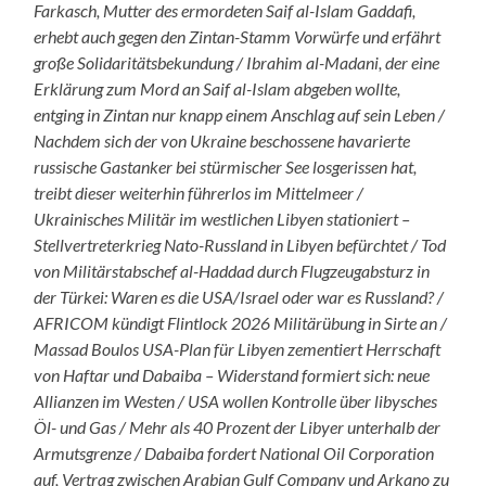
Farkasch, Mutter des ermordeten Saif al-Islam Gaddafi,
erhebt auch gegen den Zintan-Stamm Vorwürfe und erfährt
große Solidaritätsbekundung / Ibrahim al-Madani, der eine
Erklärung zum Mord an Saif al-Islam abgeben wollte,
entging in Zintan nur knapp einem Anschlag auf sein Leben /
Nachdem sich der von Ukraine beschossene havarierte
russische Gastanker bei stürmischer See losgerissen hat,
treibt dieser weiterhin führerlos im Mittelmeer /
Ukrainisches Militär im westlichen Libyen stationiert –
Stellvertreterkrieg Nato-Russland in Libyen befürchtet / Tod
von Militärstabschef al-Haddad durch Flugzeugabsturz in
der Türkei: Waren es die USA/Israel oder war es Russland? /
AFRICOM kündigt Flintlock 2026 Militärübung in Sirte an /
Massad Boulos USA-Plan für Libyen zementiert Herrschaft
von Haftar und Dabaiba – Widerstand formiert sich: neue
Allianzen im Westen / USA wollen Kontrolle über libysches
Öl- und Gas / Mehr als 40 Prozent der Libyer unterhalb der
Armutsgrenze / Dabaiba fordert National Oil Corporation
auf, Vertrag zwischen Arabian Gulf Company und Arkano zu