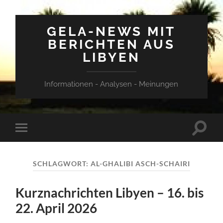
GELA-NEWS MIT
BERICHTEN AUS
LIBYEN
Informationen - Analysen - Meinungen
Suchfe
Mobile-
ein-/a
Menü
ein-/ausblenden
SCHLAGWORT:
AL-GHALIBI ASCH-SCHAIRI
Kurznachrichten Libyen – 16. bis
22. April 2026