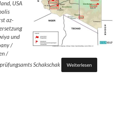
land, USA
olis
st az-
ersetzung
awiya und
any /
en /
sprüfungsamts Schakschak
Weiterlesen